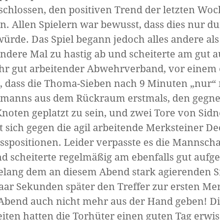
chlossen, den positiven Trend der letzten Woc
en. Allen Spielern war bewusst, dass dies nur 
rde. Das Spiel begann jedoch alles andere als
 andere Mal zu hastig ab und scheiterte am gut 
hr gut arbeitender Abwehrverband, vor einem e
, dass die Thoma-Sieben nach 9 Minuten „nur“ mi
ermanns aus dem Rückraum erstmals, den gegn
oten geplatzt zu sein, und zwei Tore von Sidn
at sich gegen die agil arbeitende Merksteiner 
sspositionen. Leider verpasste es die Mannschaf
d scheiterte regelmäßig am ebenfalls gut aufg
 gelang dem an diesem Abend stark agierenden 
aar Sekunden später den Treffer zur ersten Me
Abend auch nicht mehr aus der Hand geben! Di
Seiten hatten die Torhüter einen guten Tag erw