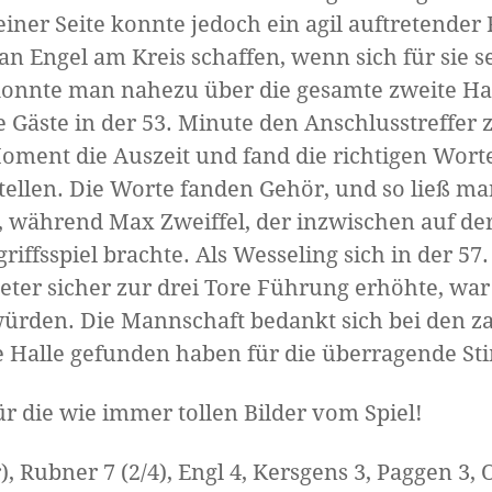
iner Seite konnte jedoch ein agil auftretende
an Engel am Kreis schaffen, wenn sich für sie s
konnte man nahezu über die gesamte zweite Hal
 Gäste in der 53. Minute den Anschlusstreffer 
ent die Auszeit und fand die richtigen Worte
stellen. Die Worte fanden Gehör, und so ließ ma
, während Max Zweiffel, der inzwischen auf der
griffsspiel brachte. Als Wesseling sich in der 5
er sicher zur drei Tore Führung erhöhte, war a
würden. Die Mannschaft bedankt sich bei den z
e Halle gefunden haben für die überragende S
r die wie immer tollen Bilder vom Spiel!
), Rubner 7 (2/4), Engl 4, Kersgens 3, Paggen 3