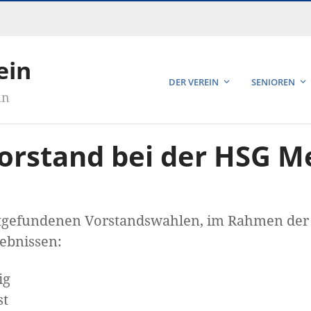
ein
DER VEREIN
SENIOREN
in
orstand bei der HSG Me
tattgefundenen Vorstandswahlen, im Rahmen d
ebnissen:
ig
st